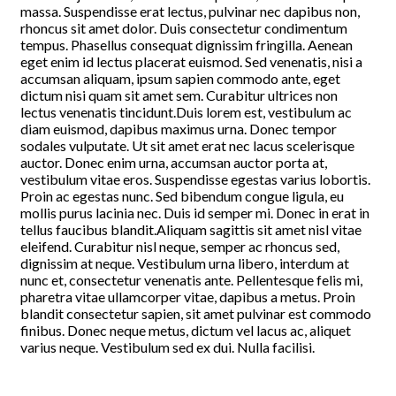
massa. Suspendisse erat lectus, pulvinar nec dapibus non,
rhoncus sit amet dolor. Duis consectetur condimentum
tempus. Phasellus consequat dignissim fringilla. Aenean
eget enim id lectus placerat euismod. Sed venenatis, nisi a
accumsan aliquam, ipsum sapien commodo ante, eget
dictum nisi quam sit amet sem. Curabitur ultrices non
lectus venenatis tincidunt.Duis lorem est, vestibulum ac
diam euismod, dapibus maximus urna. Donec tempor
sodales vulputate. Ut sit amet erat nec lacus scelerisque
auctor. Donec enim urna, accumsan auctor porta at,
vestibulum vitae eros. Suspendisse egestas varius lobortis.
Proin ac egestas nunc. Sed bibendum congue ligula, eu
mollis purus lacinia nec. Duis id semper mi. Donec in erat in
tellus faucibus blandit.Aliquam sagittis sit amet nisl vitae
eleifend. Curabitur nisl neque, semper ac rhoncus sed,
dignissim at neque. Vestibulum urna libero, interdum at
nunc et, consectetur venenatis ante. Pellentesque felis mi,
pharetra vitae ullamcorper vitae, dapibus a metus. Proin
blandit consectetur sapien, sit amet pulvinar est commodo
finibus. Donec neque metus, dictum vel lacus ac, aliquet
varius neque. Vestibulum sed ex dui. Nulla facilisi.