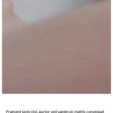
Praesent justo nisl, auctor sed sapien ut, mattis consequat