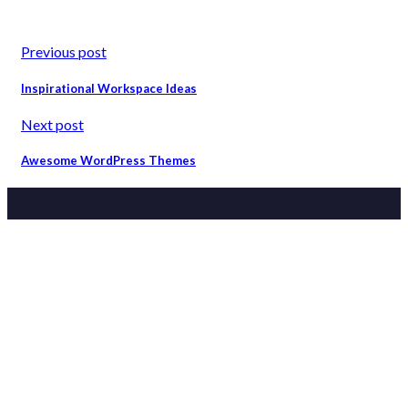
Previous post
Inspirational Workspace Ideas
Next post
Awesome WordPress Themes
OUR OFFICES
LONDON
34-37 Liverpool Street, London, EC2M 7PP
+44 (0) 207 365 4777